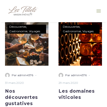
Découvertes
Découvertes
Gastronomie
Voyages
Gastronomie
Voyages
-
-
Par admin4576
Par admin4576
31 mars 2020
29 mars 2020
Nos
Les domaines
découvertes
viticoles
gustatives