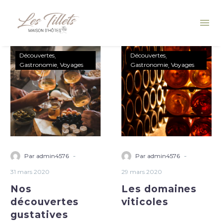
Découvertes
Découvertes
Gastronomie
Voyages
Gastronomie
Voyages
-
-
Par admin4576
Par admin4576
31 mars 2020
29 mars 2020
Nos
Les domaines
découvertes
viticoles
gustatives