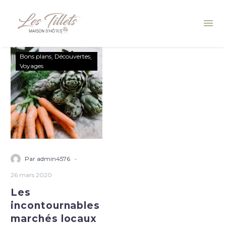
Bons plans
Découvertes
Voyages
-
Par admin4576
26 mars 2020
Les
incontournables
marchés locaux